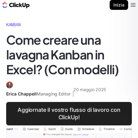
Blog di ClickUp
Inizia
Ope
KANBAN
Come creare una
lavagna Kanban in
Excel? (Con modelli)
20 maggio 2025
Erica Chappell
Managing Editor
Aggiornate il vostro flusso di lavoro con
ClickUp!