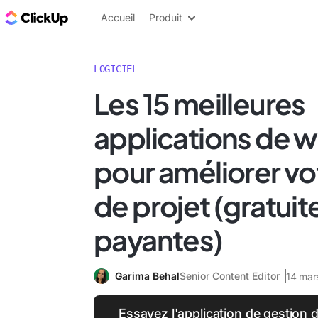
ClickUp Blog
Accueil
Produit
LOGICIEL
Les 15 meilleures
applications de 
pour améliorer vo
de projet (gratuit
payantes)
Garima Behal
Senior Content Editor
14 mar
Essayez l'application de gestion de