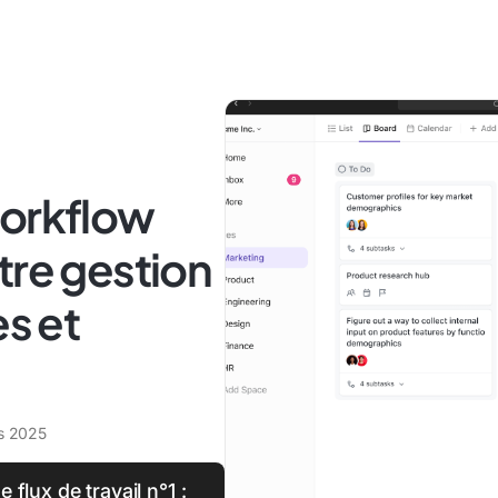
workflow
tre gestion
es et
s 2025
 flux de travail n°1 :