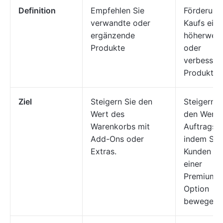
Definition
Empfehlen Sie
Förderung
verwandte oder
Kaufs eine
ergänzende
höherwert
Produkte
oder
verbesser
Produkts
Ziel
Steigern Sie den
Steigern S
Wert des
den Wert 
Warenkorbs mit
Auftrags,
Add-Ons oder
indem Sie
Extras.
Kunden zu
einer
Premium-
Option
bewegen.