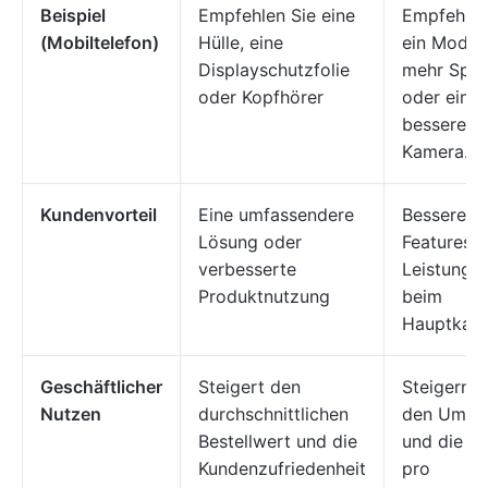
Beispiel
Empfehlen Sie eine
Empfehlen
(Mobiltelefon)
Hülle, eine
ein Modell
Displayschutzfolie
mehr Spei
oder Kopfhörer
oder einer
besseren
Kamera.
Kundenvorteil
Eine umfassendere
Bessere
Lösung oder
Features 
verbesserte
Leistung a
Produktnutzung
beim
Hauptkauf
Geschäftlicher
Steigert den
Steigern S
Nutzen
durchschnittlichen
den Umsa
Bestellwert und die
und die M
Kundenzufriedenheit
pro