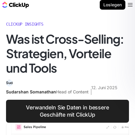
ClickUp Blog
Loslegen
Ope
CLICKUP INSIGHTS
Was ist Cross-Selling:
Strategien, Vorteile
und Tools
12. Juni 2025
Sudarshan Somanathan
Head of Content
Verwandeln Sie Daten in bessere
Geschäfte mit ClickUp