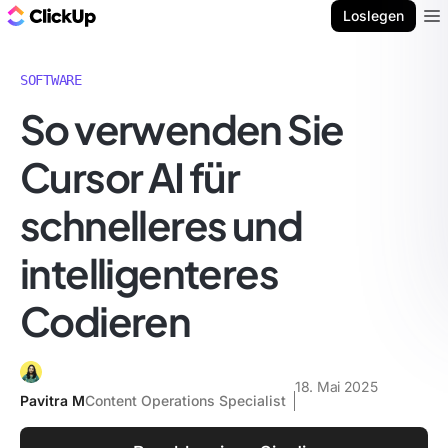
ClickUp Blog
Loslegen
Ope
SOFTWARE
So verwenden Sie
Cursor AI für
schnelleres und
intelligenteres
Codieren
18. Mai 2025
Pavitra M
Content Operations Specialist