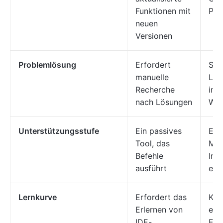
Funktionen mit
Prä
neuen
Versionen
Problemlösung
Erfordert
Sch
manuelle
Lös
Recherche
inn
nach Lösungen
Wor
Unterstützungsstufe
Ein passives
Ein
Tool, das
Mita
Befehle
Init
ausführt
erg
Lernkurve
Erfordert das
Kan
Erlernen von
erk
IDE-
Fra