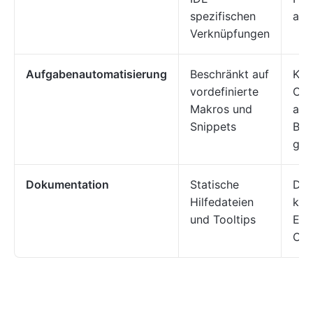
spezifischen
ant
Verknüpfungen
Aufgabenautomatisierung
Beschränkt auf
Kan
vordefinierte
Cod
Makros und
auf
Snippets
Bes
gen
Dokumentation
Statische
Dyn
Hilfedateien
kon
und Tooltips
Erk
Co