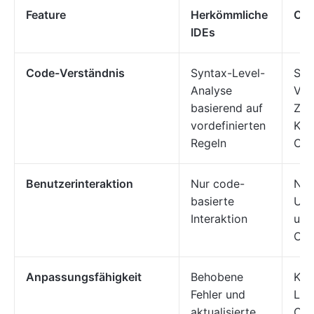
Feature
Herkömmliche
Cur
IDEs
Code-Verständnis
Syntax-Level-
Sem
Analyse
Ver
basierend auf
Zwe
vordefinierten
Kon
Regeln
Co
Benutzerinteraktion
Nur code-
Nat
basierte
Unt
Interaktion
und
Co
Anpassungsfähigkeit
Behobene
Kon
Fehler und
Ler
aktualisierte
Cod