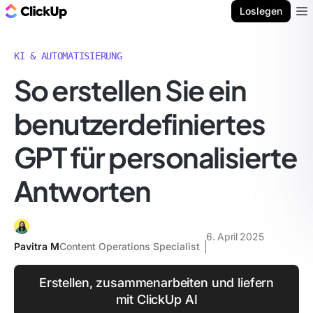
ClickUp Blog
Loslegen
Ope
KI & AUTOMATISIERUNG
So erstellen Sie ein
benutzerdefiniertes
GPT für personalisierte
Antworten
6. April 2025
Pavitra M
Content Operations Specialist
Erstellen, zusammenarbeiten und liefern
mit ClickUp AI