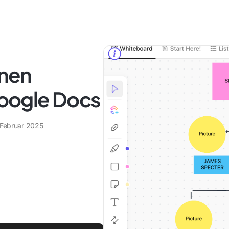
inen
oogle Docs
 Februar 2025