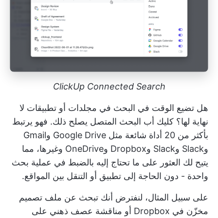
ClickUp Connected Search
هل تضيع الوقت في البحث في مجلدات أو تطبيقات لا
نهاية لها؟
كليك أب البحث المتصل
يصلح ذلك. فهو يرتبط
بأكثر من 20 أداة شائعة مثل Google Drive وGmail
وSlack وSlack وDropbox وOneDrive وغيرها، مما
يتيح لك العثور على ما تحتاج إليه بالضبط في عملية بحث
واحدة - دون الحاجة إلى تطبيق أو التنقل بين المواقع.
على سبيل المثال، لنفترض أنك تبحث عن ملف تصميم
مخزّن في Dropbox أو مناقشة عصف ذهني على