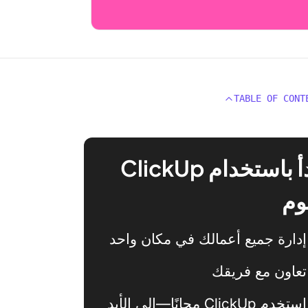
TABLE OF CONT
ابدأ باستخدام ClickUp
وم
إدارة جميع أعمالك في مكان واحد
تعاون مع فريقك
استخدم ClickUp مجانًا—إلى الأبد