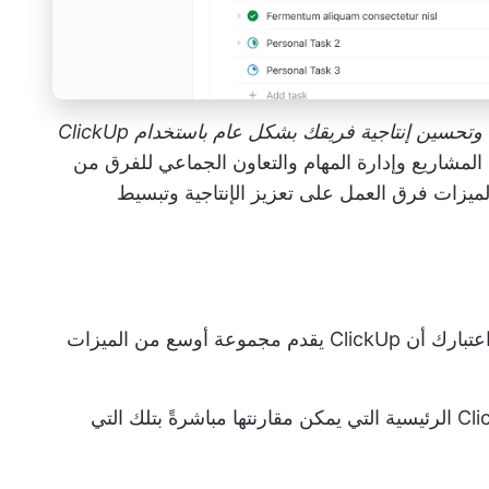
تحسين إنتاجية فريقك بشكل عام باستخدام ClickUp
لمشاريع وإدارة المهام والتعاون الجماعي للفرق من
ميزات فرق العمل على تعزيز الإنتاجية وتبسيط
عند المقارنة بين تاسكاد و ClickUp، ضع في اعتبارك أن ClickUp يقدم مجموعة أوسع من الميزات
في هذه المقارنة، سنناقش فقط ميزات ClickUp الرئيسية التي يمكن مقارنتها مباشرةً بتلك التي