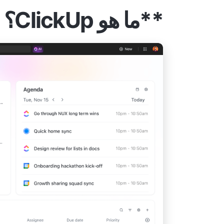
**ما هو ClickUp؟